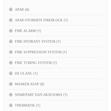
4
4
APAR
products
1
1
APAR OTOMATIS FIREBLOCK
product
1
1
FIRE ALARM
product
1
1
FIRE HYDRANT SYSTEM
product
1
1
FIRE SUPPRESSION SYSTEM
product
1
1
FIRE TUBING SYSTEM
product
1
1
ISI ULANG
product
2
2
MASKER ASAP
products
1
1
SPAREPART DAN AKSESORIS
product
1
1
THERMATIK
product