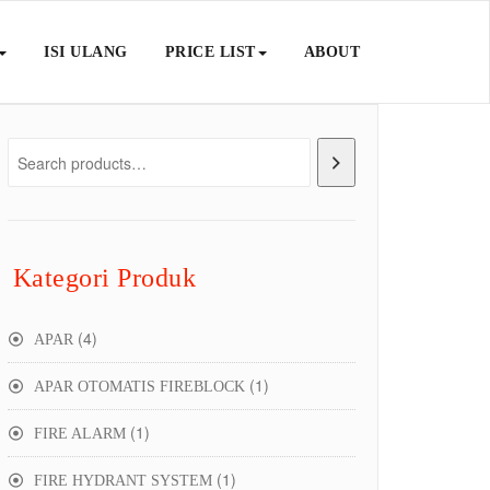
ISI ULANG
PRICE LIST
ABOUT
Kategori Produk
4
4
APAR
products
1
1
APAR OTOMATIS FIREBLOCK
product
1
1
FIRE ALARM
product
1
1
FIRE HYDRANT SYSTEM