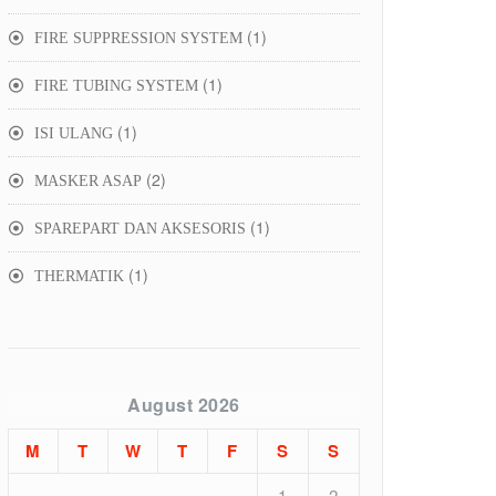
product
1
1
FIRE SUPPRESSION SYSTEM
product
1
1
FIRE TUBING SYSTEM
product
1
1
ISI ULANG
product
2
2
MASKER ASAP
products
1
1
SPAREPART DAN AKSESORIS
product
1
1
THERMATIK
product
August 2026
M
T
W
T
F
S
S
1
2