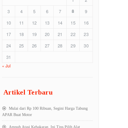
8
3
4
5
6
7
9
10
11
12
13
14
15
16
17
18
19
20
21
22
23
24
25
26
27
28
29
30
31
« Jul
Artikel Terbaru
Mulai dari Rp 100 Ribuan, Segini Harga Tabung
APAR Buat Motor
Ampuh Atasi Kebakaran, Ini Tips Pilih Alat